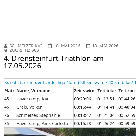
SCHMELZER KAI
18. MAI 2026
18. MAI 2026
ZUGRIFFE: 303
4. Drensteinfurt Triathlon am
17.05.2026
Kurzdistanz in der Landesliga Nord (0,8 km swim / 40 km bike / 
Platz
Name, Vorname
Zeit swim
Zeit bike
Zeit run
45
Haverkamp; Kai
00:20:06
01:13:51
00:44:26
46
Greis, Volker
00:16:44
01:14:41
00:48:04
76
Schmelzer, Stephanie
00:18:42
01:21:04
00:52:59
85
Haverkamp, Anik Carlotta
00:16:53
01:26:24
00:59:59