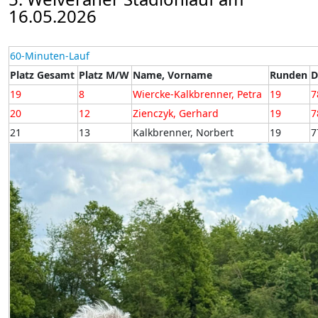
16.05.2026
60-Minuten-Lauf
Platz Gesamt
Platz M/W
Name, Vorname
Runden
D
19
8
Wiercke-Kalkbrenner, Petra
19
7
20
12
Zienczyk, Gerhard
19
7
21
13
Kalkbrenner, Norbert
19
7