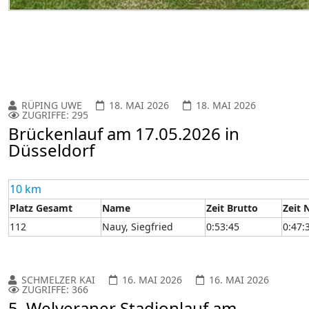
RÜPING UWE
18. MAI 2026
18. MAI 2026
ZUGRIFFE: 295
Brückenlauf am 17.05.2026 in
Düsseldorf
10 km
Platz Gesamt
Name
Zeit Brutto
Zeit 
112
Nauy, Siegfried
0:53:45
0:47:
SCHMELZER KAI
16. MAI 2026
16. MAI 2026
ZUGRIFFE: 366
5. Welveraner Stadionlauf am