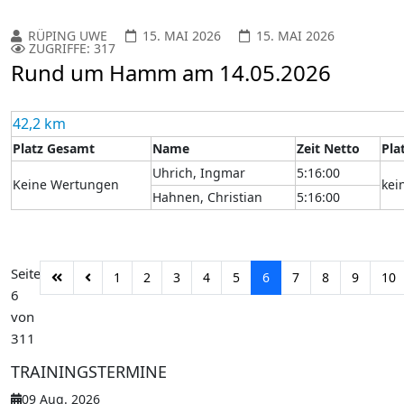
RÜPING UWE
15. MAI 2026
15. MAI 2026
ZUGRIFFE: 317
Rund um Hamm am 14.05.2026
42,2 km
Platz Gesamt
Name
Zeit Netto
Pla
Uhrich, Ingmar
5:16:00
Keine Wertungen
kei
Hahnen, Christian
5:16:00
Seite
1
2
3
4
5
6
7
8
9
10
6
von
311
TRAININGSTERMINE
09 Aug. 2026