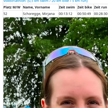
Volkstriathlon: (0,5 km swim / 20 km bike / 5 km run)
Platz M/W
Name, Vorname
Zeit swim
Zeit bike
Zeit run
52
Schoregge, Mirjana
00:13:12
00:50:49
00:28:30