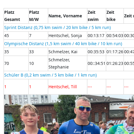
Platz
Platz
Zeit
Zeit
Name, Vorname
Zeit
Gesamt
M/W
swim
bike
Sprint Distanz (0,75 km swim / 20 km bike / 5 km run)
45
7
Hentschel, Sonja
00:13:17
00:54:03
00:3
Olympische Distanz (1,5 km swim / 40 km bike / 10 km run)
35
33
Schmelzer, Kai
00:35:53
01:17:26
00:4
Schmelzer,
70
10
00::34:51
01:26:23
00:5
Stephanie
Schüler B (0,2 km swim / 5 km bike / 1 km run)
1
1
Hentschel, Till
---
---
---