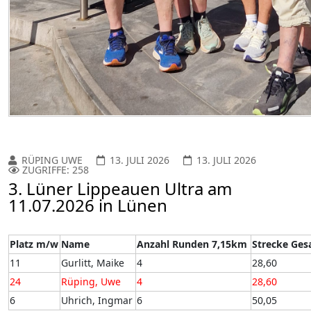
RÜPING UWE
13. JULI 2026
13. JULI 2026
ZUGRIFFE: 258
3. Lüner Lippeauen Ultra am
11.07.2026 in Lünen
Platz m/w
Name
Anzahl Runden 7,15km
Strecke Ge
11
Gurlitt, Maike
4
28,60
24
Rüping, Uwe
4
28,60
6
Uhrich, Ingmar
6
50,05