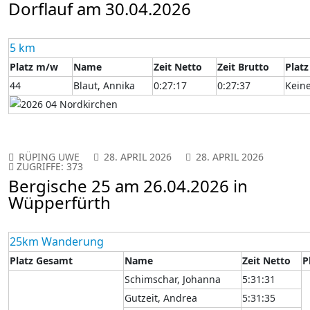
Dorflauf am 30.04.2026
5 km
Platz m/w
Name
Zeit Netto
Zeit Brutto
Platz
44
Blaut, Annika
0:27:17
0:27:37
Kein
RÜPING UWE
28. APRIL 2026
28. APRIL 2026
ZUGRIFFE: 373
Bergische 25 am 26.04.2026 in
Wüpperfürth
25km Wanderung
Platz Gesamt
Name
Zeit Netto
P
Schimschar, Johanna
5:31:31
Gutzeit, Andrea
5:31:35