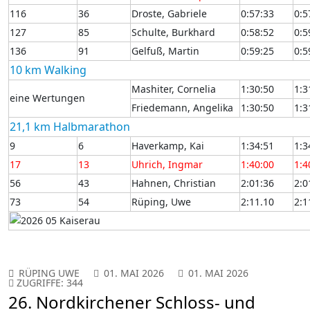
116
36
Droste, Gabriele
0:57:33
0:5
127
85
Schulte, Burkhard
0:58:52
0:5
136
91
Gelfuß, Martin
0:59:25
0:5
10 km Walking
Mashiter, Cornelia
1:30:50
1:3
eine Wertungen
Friedemann, Angelika
1:30:50
1:3
21,1 km Halbmarathon
9
6
Haverkamp, Kai
1:34:51
1:3
17
13
Uhrich, Ingmar
1:40:00
1:4
56
43
Hahnen, Christian
2:01:36
2:0
73
54
Rüping, Uwe
2:11.10
2:1
RÜPING UWE
01. MAI 2026
01. MAI 2026
ZUGRIFFE: 344
26. Nordkirchener Schloss- und