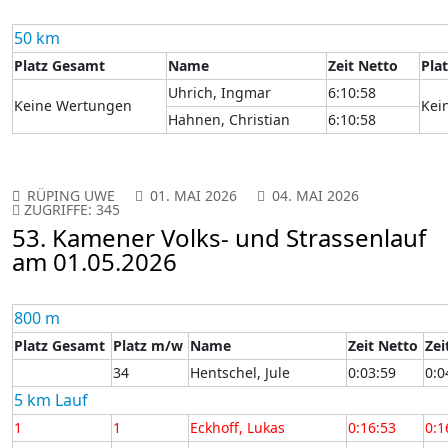
50 km
Platz Gesamt
Name
Zeit Netto
Pla
Uhrich, Ingmar
6:10:58
Keine Wertungen
Kei
Hahnen, Christian
6:10:58
RÜPING UWE
01. MAI 2026
04. MAI 2026
ZUGRIFFE: 345
53. Kamener Volks- und Strassenlauf
am 01.05.2026
800 m
Platz Gesamt
Platz m/w
Name
Zeit Netto
Zei
34
Hentschel, Jule
0:03:59
0:0
5 km Lauf
1
1
Eckhoff, Lukas
0:16:53
0:1