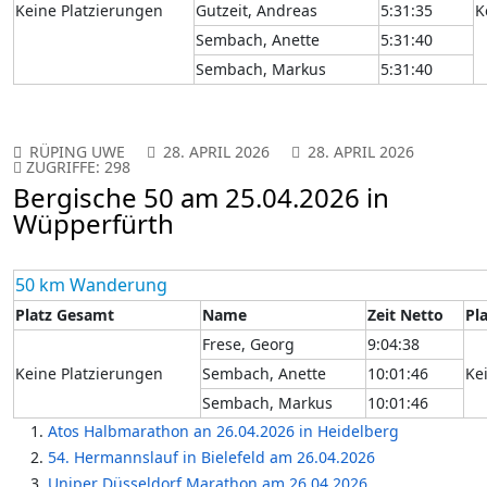
Keine Platzierungen
Gutzeit, Andreas
5:31:35
K
Sembach, Anette
5:31:40
Sembach, Markus
5:31:40
RÜPING UWE
28. APRIL 2026
28. APRIL 2026
ZUGRIFFE: 298
Bergische 50 am 25.04.2026 in
Wüpperfürth
50 km Wanderung
Platz Gesamt
Name
Zeit Netto
Pl
Frese, Georg
9:04:38
Keine Platzierungen
Sembach, Anette
10:01:46
Ke
Sembach, Markus
10:01:46
Atos Halbmarathon an 26.04.2026 in Heidelberg
54. Hermannslauf in Bielefeld am 26.04.2026
Uniper Düsseldorf Marathon am 26.04.2026