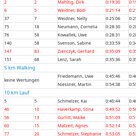
2
2
Mahltig, Dirk
0:19:30
0:1
6
5
Weidner, Bodi
0:21:14
0:2
37
7
Weidner, Nelly
0:25:06
0:2
75
18
Neumann, Cornelia
0:28:30
0:2
76
58
Kowallek, Uwe
0:28:31
0:2
140
58
Svenson, Sabine
0:33:59
0:3
147
83
Zienczyk, Gerhard
0:35:09
0:3
151
68
Lenz, Sarah
0:35:36
0:3
5 km Walking
Friedemann, Uwe
0:45:46
0:4
keine Wertungen
Niessner, Martin
0:54:38
0:5
10 km Lauf
5
5
Schmelzer, Kai
0:40:44
0:4
46
10
Haverkamp, Stina
0:49:52
0:5
56
13
Gurlitt, Maike
0:51:09
0:5
60
15
Matzeit, Agnes
0:52:14
0:5
77
20
Schmelzer, Stephanie
0:53:05
0:5