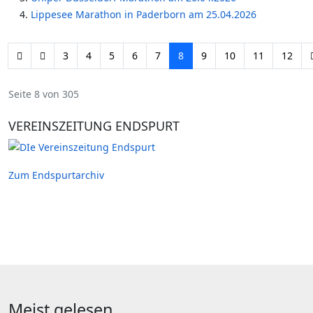
Lippesee Marathon in Paderborn am 25.04.2026
3
4
5
6
7
8
9
10
11
12
Seite 8 von 305
VEREINSZEITUNG ENDSPURT
Zum Endspurtarchiv
Meist gelesen