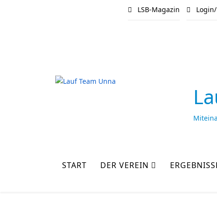
LSB-Magazin
Login/
La
Mitein
START
DER VEREIN
ERGEBNISS