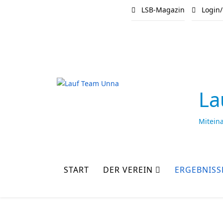
LSB-Magazin
Login/
La
Mitein
START
DER VEREIN
ERGEBNISS