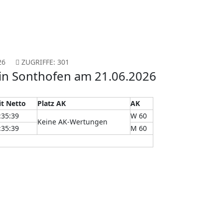
26
ZUGRIFFE: 301
in Sonthofen am 21.06.2026
it Netto
Platz AK
AK
:35:39
W 60
Keine AK-Wertungen
:35:39
M 60