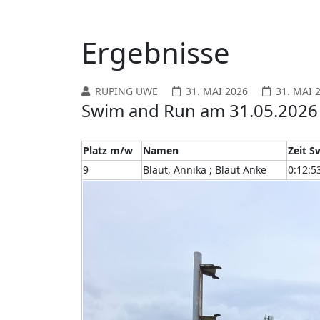
Ergebnisse
RÜPING UWE
31. MAI 2026
31. MAI 
Swim and Run am 31.05.2026 
Platz m/w
Namen
Zeit S
9
Blaut, Annika ; Blaut Anke
0:12:5