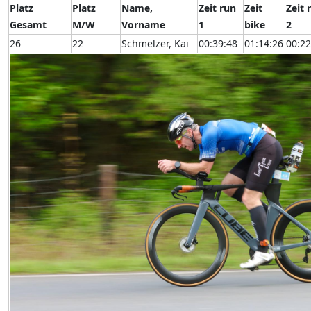
Platz
Platz
Name,
Zeit run
Zeit
Zeit 
Gesamt
M/W
Vorname
1
bike
2
26
22
Schmelzer, Kai
00:39:48
01:14:26
00:22