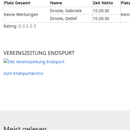
Platz Gesamt
Name
Zeit Netto
Plat
Droste, Gabriele
15:20:30
Keine Wertungen
Kein
Droste, Detlef
15:20:30
Rating:
VEREINSZEITUNG ENDSPURT
Zum Endspurtarchiv
Meist gelesen