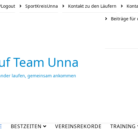
/Logout
SportKreisUnna
Kontakt zu den Läufern
Konta
Beiträge für
uf Team Unna
ander laufen, gemeinsam ankommen
E
BESTZEITEN
VEREINSREKORDE
TRAINING