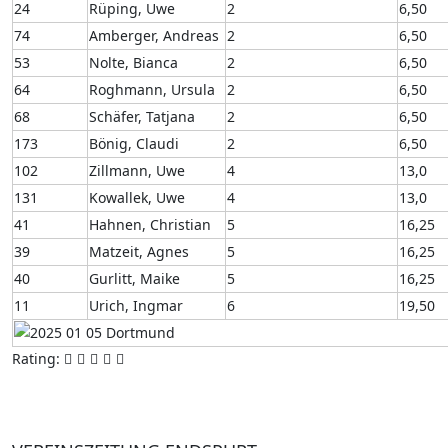
24
Rüping, Uwe
2
6,50
74
Amberger, Andreas
2
6,50
53
Nolte, Bianca
2
6,50
64
Roghmann, Ursula
2
6,50
68
Schäfer, Tatjana
2
6,50
173
Bönig, Claudi
2
6,50
102
Zillmann, Uwe
4
13,0
131
Kowallek, Uwe
4
13,0
41
Hahnen, Christian
5
16,25
39
Matzeit, Agnes
5
16,25
40
Gurlitt, Maike
5
16,25
11
Urich, Ingmar
6
19,50
Rating: